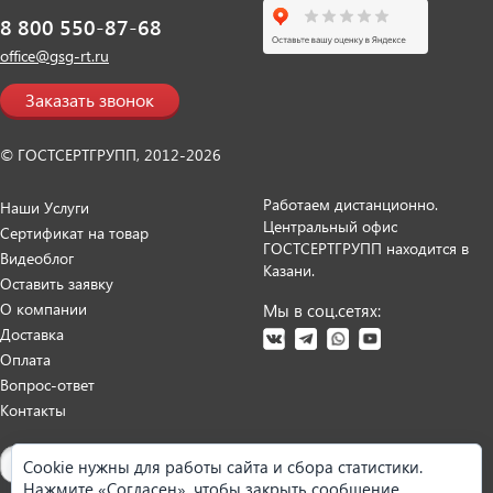
8 800 550-87-68
office@gsg-rt.ru
Заказать звонок
© ГОСТСЕРТГРУПП, 2012-2026
Работаем дистанционно.
Наши Услуги
Центральный офис
Сертификат на товар
ГОСТСЕРТГРУПП находится в
Видеоблог
Казани.
Оставить заявку
О компании
Мы в соц.сетях:
Доставка
Оплата
Вопрос-ответ
Контакты
Карта сайта
Cookie нужны для работы сайта и сбора статистики.
Нажмите «Согласен», чтобы закрыть сообщение.