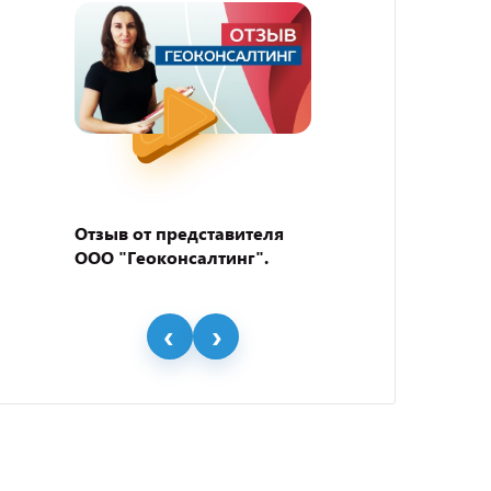
Отзыв от представителя
Отзыв
ООО "Геоконсалтинг".
пивно
"BEER