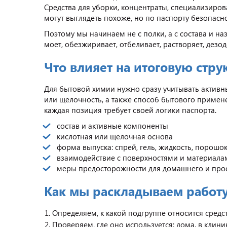
Средства для уборки, концентраты, специализиро
могут выглядеть похоже, но по паспорту безопасн
Поэтому мы начинаем не с полки, а с состава и на
моет, обезжиривает, отбеливает, растворяет, дезод
Что влияет на итоговую стру
Для бытовой химии нужно сразу учитывать активны
или щелочность, а также способ бытового примене
каждая позиция требует своей логики паспорта.
состав и активные компоненты
кислотная или щелочная основа
форма выпуска: спрей, гель, жидкость, порошок
взаимодействие с поверхностями и материала
меры предосторожности для домашнего и про
Как мы раскладываем работ
Определяем, к какой подгруппе относится средст
Проверяем, где оно используется: дома, в клини