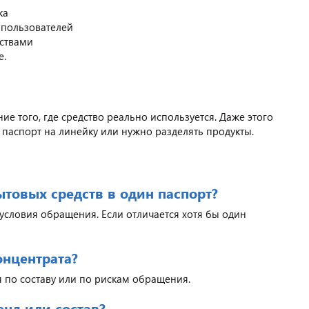
ка
 пользователей
ствами
е.
ие того, где средство реально используется. Даже этого
 паспорт на линейку или нужно разделять продукты.
товых средств в один паспорт?
 условия обращения. Если отличается хотя бы один
онцентрата?
я по составу или по рискам обращения.
нд или состав?