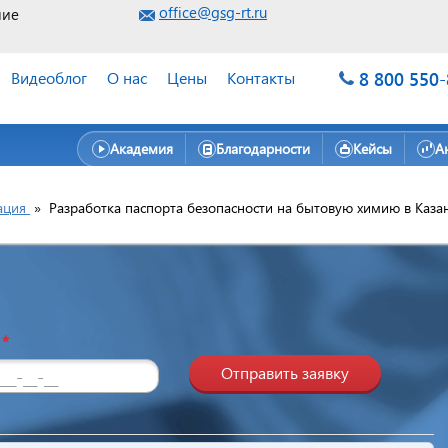
office@gsg-rt.ru
ние
8 800 550
Видеоблог
О нас
Цены
Контакты
Академия
Благодарности
Кейсы
А
ация
»
Разработка паспорта безопасности на бытовую химию в Каза
н
*
Отправить заявку