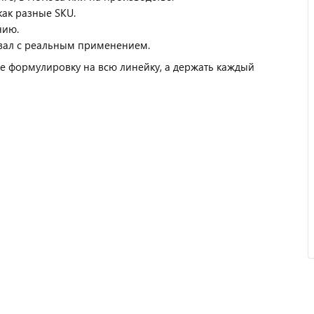
как разные SKU.
нию.
овал с реальным применением.
же формулировку на всю линейку, а держать каждый
Отзыв от представителя
кафе "Весна".