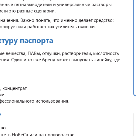
ванные пятнавыводители и универсальные растворы
ости это разные сценарии.
значения. Важно понять, что именно делает средство:
орирует или работает как усилитель очистки.
ктуру паспорта
е вещества, ПАВы, отдушки, растворители, кислотность
ния. Один и тот же бренд может выпускать линейку, где
, концентрат
ми
фессионального использования.
у
во.
нге, в HoReCa или на производстве.