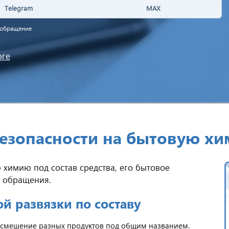
Telegram
MAX
а обращение
оге
безопасности на бытовую хи
химию под состав средства, его бытовое
о обращения.
й развязки по составу
- смешение разных продуктов под общим названием.