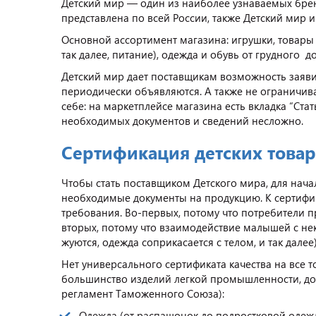
Детский мир — один из наиболее узнаваемых брен
представлена по всей России, также Детский мир и
Основной ассортимент магазина: игрушки, товары
так далее, питание), одежда и обувь от грудного 
Детский мир дает поставщикам возможность заявит
периодически объявляются. А также не ограничив
себе: на маркетплейсе магазина есть вкладка “Ста
необходимых документов и сведений несложно.
Сертификация детских товар
Чтобы стать поставщиком Детского мира, для начал
необходимые документы на продукцию. К сертифик
требования. Во-первых, потому что потребители пр
вторых, потому что взаимодействие малышей с н
жуются, одежда соприкасается с телом, и так далее
Нет универсального сертификата качества на все т
большинство изделий легкой промышленности, дол
регламент Таможенного Союза):
Одежда (от распашонок до подростковой одежды