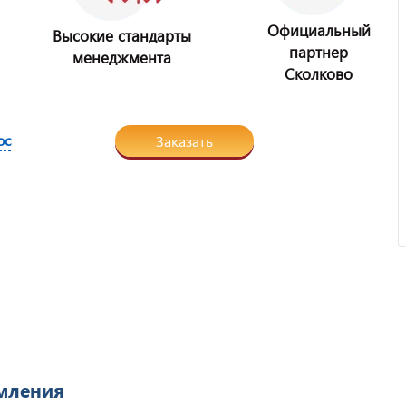
Официальный
Высокие стандарты
партнер
менеджмента
Сколково
Отзыв от ООО "Пирамит".
ос
Заказать
рмления