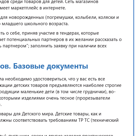
дов среди товаров для детей. Сеть магазинов
меет маркетплейс в интернете.
 для новорожденных (погремушки, колыбели, коляски и
до младшего школьного возраста.
ь о себе, приняв участие в тендерах, которые
ает потенциальных партнеров в их желании рассказать о
ть партнером”; заполнить заявку при наличии всех
ов. Базовые документы
а необходимо удостовериться, что у вас есть все
ации детских товаров предъявляются наиболее строгие
одукции маленькие дети (в том числе груднички), во-
екоторыми изделиями очень тесное (прорезыватели
).
овары для Детского мира. Детские товары, как и
жны соответствовать требованиям ТР ТС (технический
), пустышки, соски и другие изделия практического