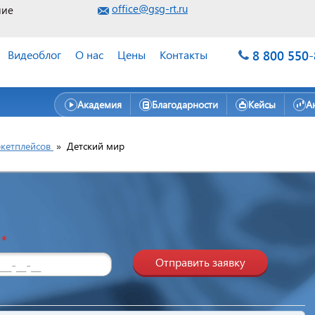
office@gsg-rt.ru
ние
8 800 550
Видеоблог
О нас
Цены
Контакты
Академия
Благодарности
Кейсы
А
кетплейсов
»
Детский мир
н
*
Отправить заявку