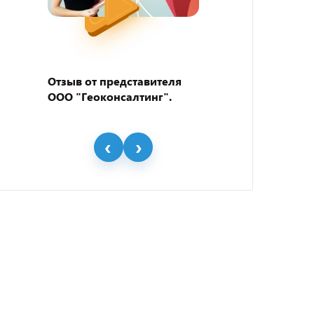
Отзыв от представителя
Отзыв
ООО "Геоконсалтинг".
пивно
"BEER