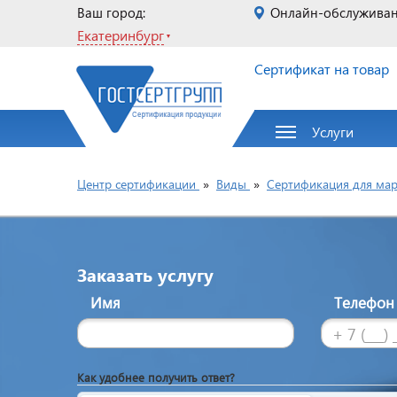
Ваш город:
Онлайн-обслужива
Екатеринбург
Сертификат на товар
Услуги
Центр сертификации
»
Виды
»
Сертификация для мар
Заказать услугу
Имя
Телефо
Как удобнее получить ответ?