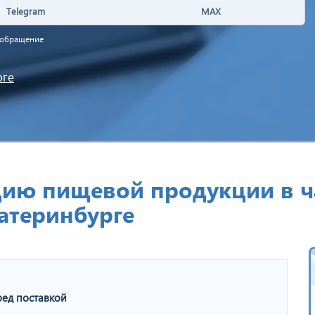
Telegram
MAX
а обращение
оге
ию пищевой продукции в ч
катеринбурге
ед поставкой