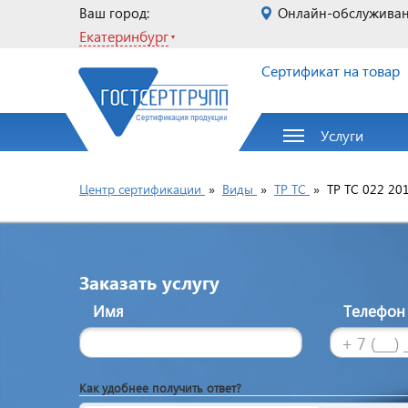
Ваш город:
Онлайн-обслужива
Екатеринбург
Сертификат на товар
Услуги
Центр сертификации
»
Виды
»
ТР ТС
»
ТР ТС 022 20
Заказать услугу
Имя
Телефо
Как удобнее получить ответ?