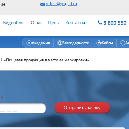
office@gsg-rt.ru
ние
8 800 550
Видеоблог
О нас
Цены
Контакты
Академия
Благодарности
Кейсы
А
11 «Пищевая продукция в части ее маркировки»
н
*
Отправить заявку