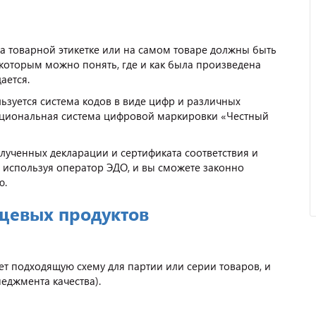
На товарной этикетке или на самом товаре должны быть
которым можно понять, где и как была произведена
ается.
зуется система кодов в виде цифр и различных
Отзыв от ООО "Пирамит".
национальная система цифровой маркировки «Честный
ученных декларации и сертификата соответствия и
и используя оператор ЭДО, и вы сможете законно
ю.
щевых продуктов
рает подходящую схему для партии или серии товаров, и
еджмента качества).