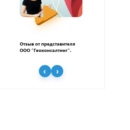
Отзыв от представителя
Отзыв
ООО "Геоконсалтинг".
пивно
"BEER