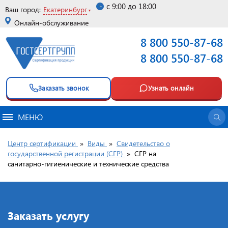
с 9:00 до 18:00
Ваш город:
Екатеринбург
Онлайн-обслуживание
8 800 550-87-68
8 800 550-87-68
Заказать звонок
Узнать онлайн
МЕНЮ
Центр сертификации
»
Виды
»
Свидетельство о
государственной регистрации (СГР)
»
СГР на
санитарно‑гигиенические и технические средства
Заказать услугу