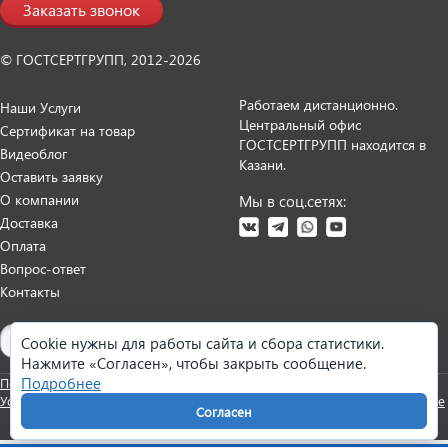
Заказать звонок
© ГОСТСЕРТГРУПП, 2012-2026
Работаем дистанционно.
Наши Услуги
Центральный офис
Сертификат на товар
ГОСТСЕРТГРУПП находится в
Видеоблог
Казани.
Оставить заявку
О компании
Мы в соц.сетях:
Доставка
Оплата
Вопрос-ответ
Контакты
Карта сайта
Cookie нужны для работы сайта и сбора статистики.
Нажмите «Согласен», чтобы закрыть сообщение.
Подробнее
Политика персональных данных
Согласие на обработку данных
Условия оказания услуг
Претензии и возврат
Реквизиты
Настройки cookie
Согласен