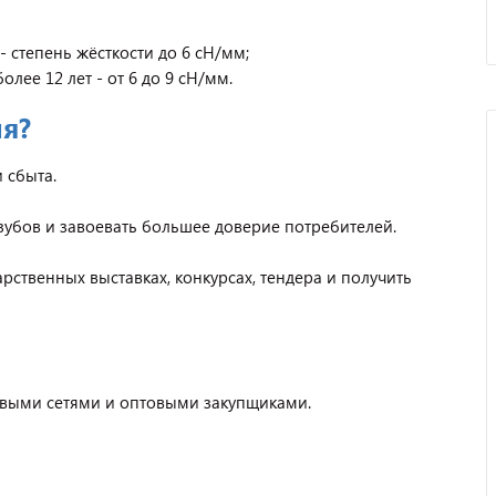
- степень жёсткости до 6 сН/мм;
лее 12 лет - от 6 до 9 сН/мм.
ия?
 сбыта.
зубов и завоевать большее доверие потребителей.
рственных выставках, конкурсах, тендера и получить
овыми сетями и оптовыми закупщиками.
Отзыв от представителя
автосервиса "Ваш
Автомобиль".