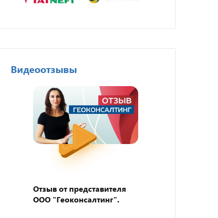
Видеоотзывы
Отзыв от представителя
Отзыв
ООО "Геоконсалтинг".
пивно
"BEER